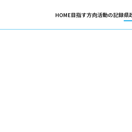
HOME
目指す方向
活動の記録
県
業