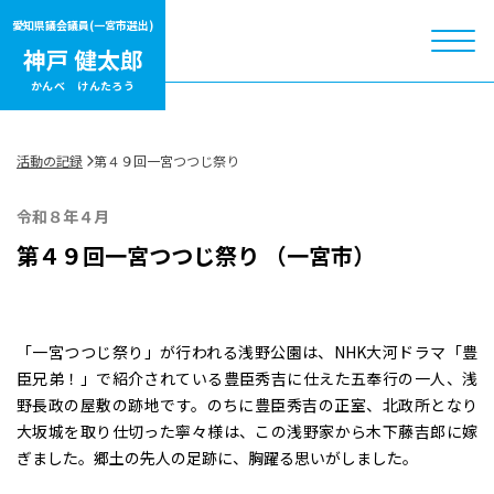
愛知県議会議員
(一宮市選出)
かんべ けんたろう
活動の記録
第４９回一宮つつじ祭り
令和８年４月
第４９回一宮つつじ祭り （一宮市）
「一宮つつじ祭り」が行われる浅野公園は、NHK大河ドラマ「豊
臣兄弟！」で紹介されている豊臣秀吉に仕えた五奉行の一人、浅
野長政の屋敷の跡地です。のちに豊臣秀吉の正室、北政所となり
大坂城を取り仕切った寧々様は、この浅野家から木下藤吉郎に嫁
ぎました。郷土の先人の足跡に、胸躍る思いがしました。