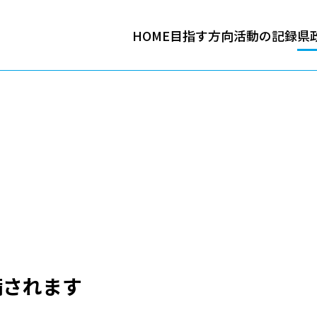
HOME
目指す方向
活動の記録
県
備されます