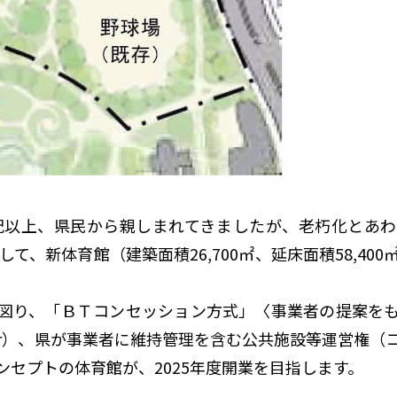
世紀以上、県民から親しまれてきましたが、老朽化とあ
て、新体育館（建築面積26,700㎡、延床面積58,400
図り、「ＢＴコンセッション方式」〈事業者の提案を
ansfer）、県が事業者に維持管理を含む公共施設等運営
セプトの体育館が、2025年度開業を目指します。